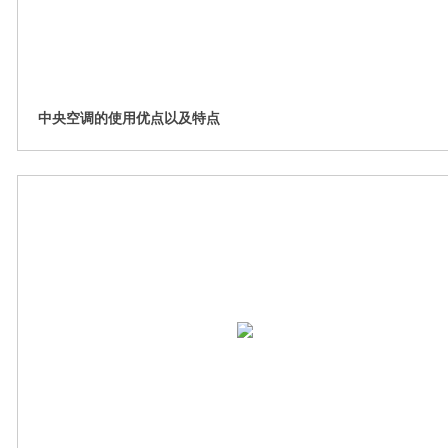
中央空调的使用优点以及特点