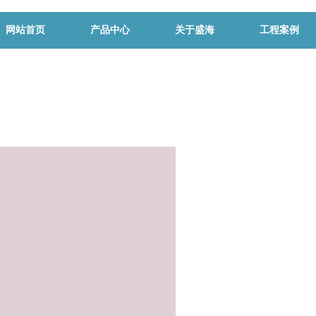
网站首页
产品中心
关于盛海
工程案例