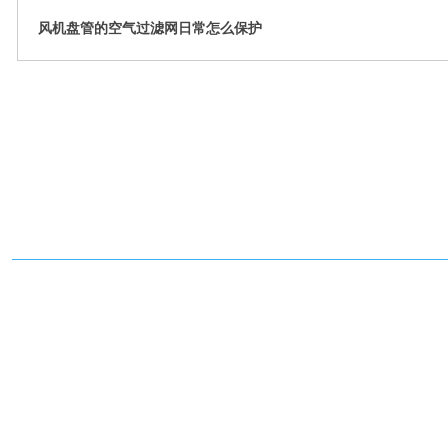
风机盘管的空气过滤网日常怎么保护
服务电话：
联系电话：
400-060-7576
134-6818-6123