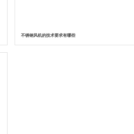
不锈钢风机的技术要求有哪些